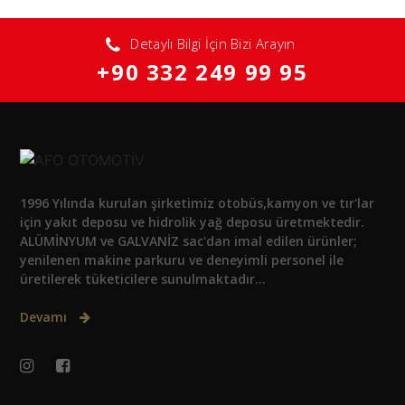
Detaylı Bilgi İçin Bizi Arayın
+90 332 249 99 95
1996 Yılında kurulan şirketimiz otobüs,kamyon ve tır'lar
için yakıt deposu ve hidrolik yağ deposu üretmektedir.
ALÜMİNYUM ve GALVANİZ sac'dan imal edilen ürünler;
yenilenen makine parkuru ve deneyimli personel ile
üretilerek tüketicilere sunulmaktadır...
Devamı